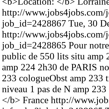
<b>Location: </b> Lorrain
http://www.jobs4jobs.com/j
job_id=2428867
Tue, 30 D
http://www.jobs4jobs.com/j
job_id=2428865
Pour notre
public de 550 lits situ amp 
amp 224 2h30 de PARIS no
233 cologueObst amp 233 tr
niveau 1 pas de N amp 233 
</b> France
http://www.job