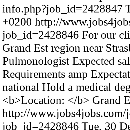
info.php?job_id=2428847
+0200
http://www.jobs4job
job_id=2428846
For our cli
Grand Est region near Stras
Pulmonologist Expected sa
Requirements amp Expectat
national Hold a medical deg
<b>Location: </b> Grand E
http://www.jobs4jobs.com/j
job_id=2428846
Tue, 30 D