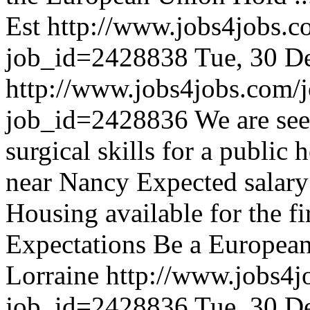
Est
http://www.jobs4jobs.c
job_id=2428838
Tue, 30 D
http://www.jobs4jobs.com/j
job_id=2428836
We are see
surgical skills for a public 
near Nancy Expected salar
Housing available for the 
Expectations Be a European
Lorraine
http://www.jobs4j
job_id=2428836
Tue, 30 D