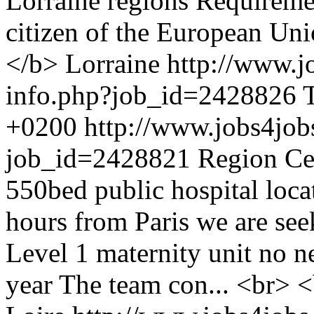
Lorraine regions Requireme
citizen of the European Un
</b> Lorraine
http://www.j
info.php?job_id=2428826
+0200
http://www.jobs4job
job_id=2428821
Region Cen
550bed public hospital locat
hours from Paris we are se
Level 1 maternity unit no n
year The team con... <br> 