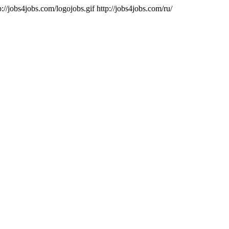
p://jobs4jobs.com/logojobs.gif
http://jobs4jobs.com/ru/